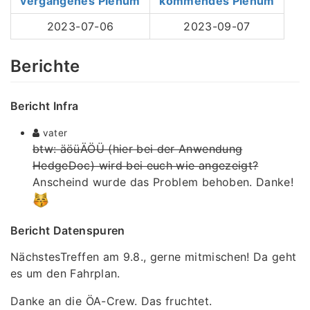
vergangenes Plenum
kommendes Plenum
2023-07-06
2023-09-07
Berichte
Bericht Infra
vater
btw: äöüÄÖÜ (hier bei der Anwendung
HedgeDoc) wird bei euch wie angezeigt?
Anscheind wurde das Problem behoben. Danke!
Bericht Datenspuren
NächstesTreffen am 9.8., gerne mitmischen! Da geht
es um den Fahrplan.
Danke an die ÖA-Crew. Das fruchtet.