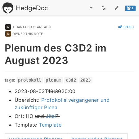
1
CHANGED
3 YEARS AGO
FREELY
OWNED THIS NOTE
Plenum des C3D2 im
August 2023
tags:
protokoll
plenum
c3d2
2023
2023-08-03T
19:30
20:00
Übersicht:
Protokolle vergangener und
zukünftiger Plena
Ort: HQ
und
Jitsi
?!
Template
Template