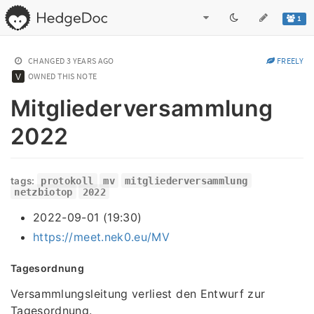
1
CHANGED
3 YEARS AGO
FREELY
OWNED THIS NOTE
Mitgliederversammlung
2022
tags:
protokoll
mv
mitgliederversammlung
netzbiotop
2022
2022-09-01 (19:30)
https://meet.nek0.eu/MV
Tagesordnung
Versammlungsleitung verliest den Entwurf zur
Tagesordnung.