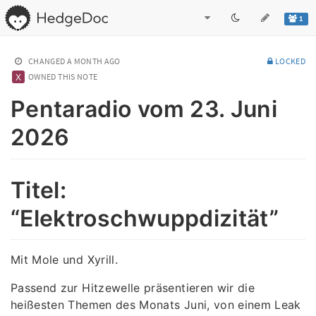
1
CHANGED
A MONTH AGO
LOCKED
OWNED THIS NOTE
Pentaradio vom 23. Juni
2026
Titel:
“Elektroschwuppdizität”
Mit Mole und Xyrill.
Passend zur Hitzewelle präsentieren wir die
heißesten Themen des Monats Juni, von einem Leak