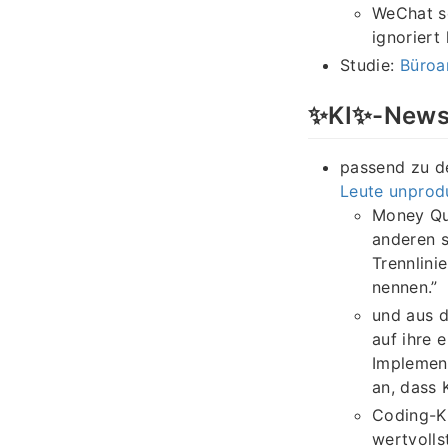
WeChat so
ignoriert
Studie:
Büroa
✨KI✨-New
passend zu d
Leute unprodu
Money Quo
anderen s
Trennlini
nennen.”
und aus d
auf ihre 
Implement
an, dass 
Coding-KI
wertvolls