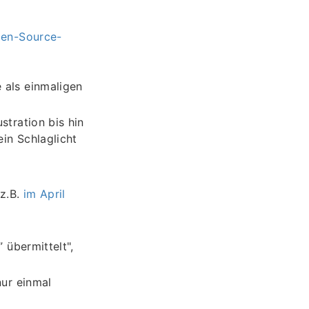
pen-Source-
 als einmaligen
stration bis hin
in Schlaglicht
 z.B.
im April
 übermittelt",
nur einmal