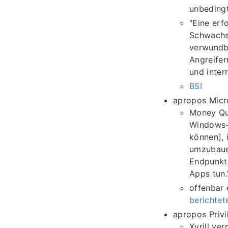
unbedingt
"Eine erf
Schwachst
verwundba
Angreifer
und inter
BSI
apropos Micr
Money Quo
Windows-E
können], 
umzubauen
Endpunkt
Apps tun.
offenbar 
berichte
apropos Privi
Xyrill ve