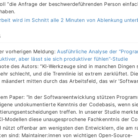
ll “die Anfrage der beschwerdeführenden Person einfac
 haben.
rbeit wird im Schnitt alle 2 Minuten von Ablenkung unte
s
er vorherigen Meldung:
Ausführliche Analyse der “Progr
ktiver, aber lässt sie sich produktiver fühlen”-Studie
te des Autors: “KI-Werkzeuge sind in manchen Dingen s
ehr schlecht, und die Trennlinie ist extrem zerklüftet. Di
e mäandert mitten durch das Arbeitsfeld, das wir ‘Softwa
em Paper: “In der Softwareentwicklung stützen Programm
eigene undokumentierte Kenntnis der Codebasis, wenn si
ierungsentscheidungen treffen. In unserer Studie merkte
KI-Modellen diese unaugesprochene Fachkenntnis der Cod
 nützt offenbar am wenigsten den Entwicklern, die am r
ten sind: Maintainer:innen von wichtigen Open-Source-