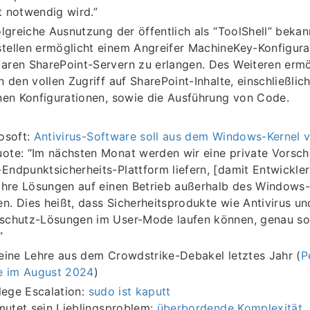
 notwendig wird.”
olgreiche Ausnutzung der öffentlich als “ToolShell” beka
ellen ermöglicht einem Angreifer MachineKey-Konfigura
ren SharePoint-Servern zu erlangen. Des Weiteren ermö
n den vollen Zugriff auf SharePoint-Inhalte, einschließli
nen Konfigurationen, sowie die Ausführung von Code.
osoft:
Antivirus-Software soll aus dem Windows-Kernel 
te: “Im nächsten Monat werden wir eine private Vorsch
ndpunktsicherheits-Plattform liefern, [damit Entwickle
ihre Lösungen auf einen Betrieb außerhalb des Windows-
. Dies heißt, dass Sicherheitsprodukte wie Antivirus un
schutz-Lösungen im User-Mode laufen können, genau so,
”
eine Lehre aus dem Crowdstrike-Debakel letztes Jahr (
P
te im August 2024
)
lege Escalation:
sudo ist kaputt
rmutet sein Lieblingsproblem:
überbordende Komplexität