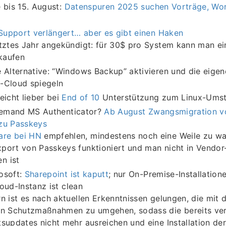
 bis 15. August:
Datenspuren 2025 suchen Vorträge, Wor
upport verlängert… aber es gibt einen Haken
etztes Jahr angekündigt: für 30$ pro System kann man ei
kaufen
e Alternative: “Windows Backup” aktivieren und die eigen
-Cloud spiegeln
leicht lieber bei
End of 10
Unterstützung zum Linux-Umst
 jemand MS Authenticator?
Ab August Zwangsmigration v
zu Passkeys
re bei HN
empfehlen, mindestens noch eine Weile zu war
port von Passkeys funktioniert und man nicht in Vendor
n ist
osoft:
Sharepoint ist kaputt
; nur On-Premise-Installation
oud-Instanz ist clean
rn ist es nach aktuellen Erkenntnissen gelungen, die mit
en Schutzmaßnahmen zu umgehen, sodass die bereits ver
tsupdates nicht mehr ausreichen und eine Installation de