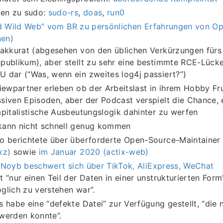
ven zu sudo:
sudo-rs
,
doas
,
run0
d Wild Web” vom BR zu persönlichen Erfahrungen von O
nen)
 akkurat (abgesehen von den üblichen Verkürzungen fürs
publikum), aber stellt zu sehr eine bestimmte RCE-Lücke
 dar (“Was, wenn ein zweites log4j passiert?”)
viewpartner erleben ob der Arbeitslast in ihrem Hobby Fru
siven Episoden, aber der Podcast verspielt die Chance, e
apitalistische Ausbeutungslogik dahinter zu werfen
kann nicht schnell genug kommen
o berichtete über überforderte Open-Source-Maintainer
xz)
sowie
im Januar 2020 (actix-web)
:
Noyb beschwert sich über TikTok, AliExpress, WeChat
t “nur einen Teil der Daten in einer unstrukturierten Form”
glich zu verstehen war”.
s habe eine “defekte Datei” zur Verfügung gestellt, “die 
werden konnte”.