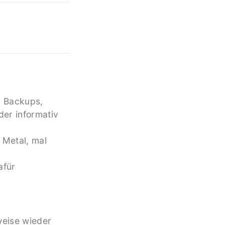
, Backups,
er informativ
 Metal, mal
afür
weise wieder