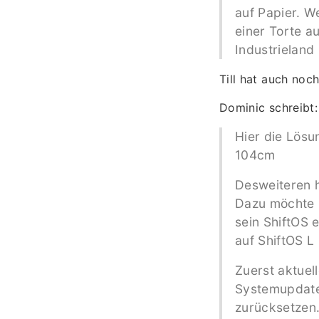
auf Papier. We
einer Torte a
Industrieland
Till hat auch noc
Dominic schreibt:
Hier die Lösu
104cm
Desweiteren h
Dazu möchte i
sein ShiftOS 
auf ShiftOS L
Zuerst aktuel
Systemupdates
zurücksetzen