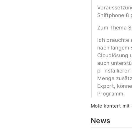
Voraussetzung
Shiftphone 8 
Zum Thema Sp
Ich brauchte
nach langem s
Cloudlösung u
auch unterst
pi installier
Menge zusätzl
Export, könne
Programm.
Mole kontert mit
News