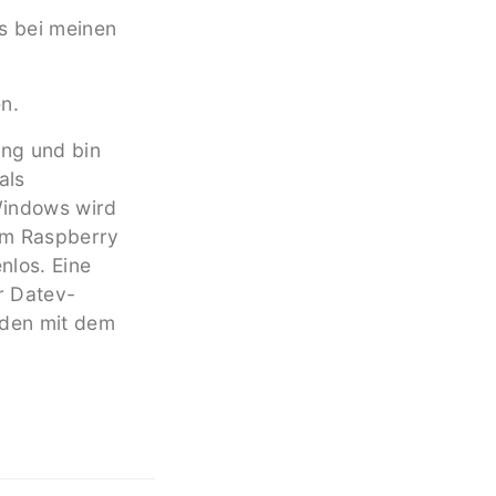
s bei meinen
n.
ng und bin
als
 Windows wird
em Raspberry
nlos. Eine
r Datev-
eden mit dem