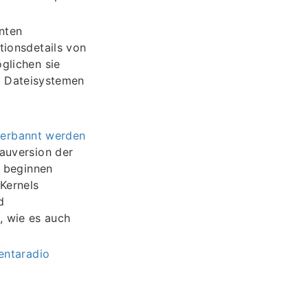
nnten
tionsdetails von
glichen sie
ch Dateisystemen
verbannt werden
auversion der
r beginnen
Kernels
d
 wie es auch
entaradio