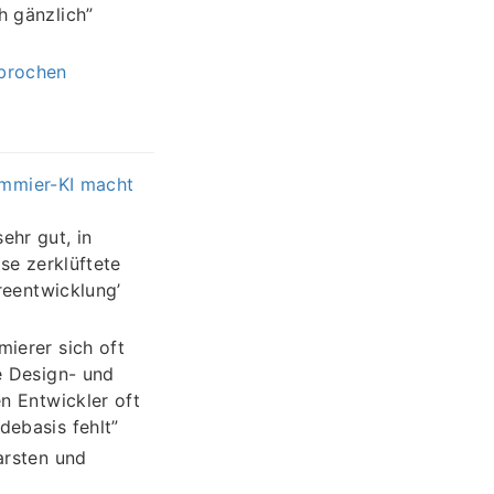
h gänzlich”
rbrochen
ammier-KI macht
ehr gut, in
ese zerklüftete
reentwicklung’
ierer sich oft
e Design- und
n Entwickler oft
ebasis fehlt”
arsten und