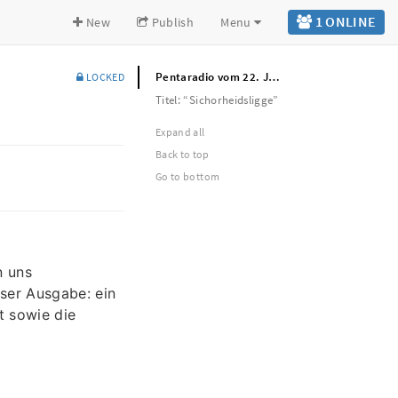
1 ONLINE
New
Publish
Menu
Pentaradio vom 22. Juli 2025
LOCKED
Titel: “Sichorheidsligge”
Expand all
Back to top
Go to bottom
n uns
ser Ausgabe: ein
t sowie die