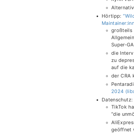
Alternati
Hörtipp:
“Wil
Maintainer:in
großteils
Allgemein
Super-GAU
die Inter
zu depres
auf die k
der CRA 
Pentaradi
2024 (lib
Datenschutz
TikTok ha
“die unmö
AliExpres
geöffnet 