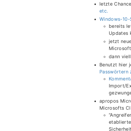
letzte Chance
etc.
Windows-10-S
bereits l
Updates 
jetzt neu
Microsoft
dann viel
Benutzt hier
Passwörtern 
Kommenta
Import/Ex
gezwunge
apropos Micr
Microsofts Cl
“Angreife
etabliert
Sicherhei