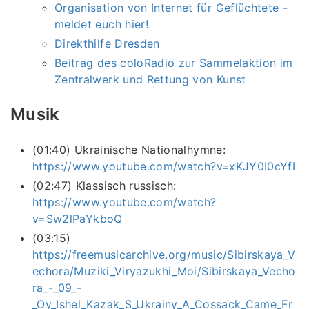
Organisation von Internet für Geflüchtete -
meldet euch hier!
Direkthilfe Dresden
Beitrag des coloRadio zur Sammelaktion im
Zentralwerk und Rettung von Kunst
Musik
(01:40) Ukrainische Nationalhymne:
https://www.youtube.com/watch?v=xKJY0I0cYfI
(02:47) Klassisch russisch:
https://www.youtube.com/watch?
v=Sw2lPaYkboQ
(03:15)
https://freemusicarchive.org/music/Sibirskaya_V
echora/Muziki_Viryazukhi_Moi/Sibirskaya_Vecho
ra_-_09_-
_Oy_Ishel_Kazak_S_Ukrainy_A_Cossack_Came_Fr